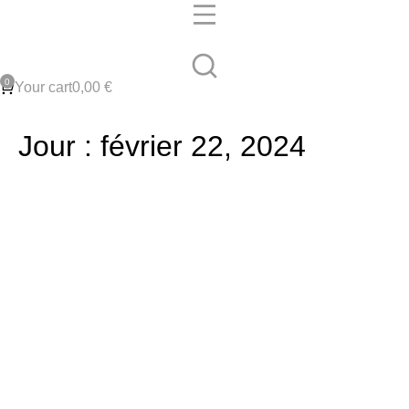
Your cart
0,00
€
Jour : février 22, 2024
Comment traiter les moisissures
des joints d’étanchéité.
Applications
22 février 2024
Conseils pratiques importants pour éviter les moisissures?
L‘accumulation de spores de champignons, bactéries, résidus
de savon et de particules de peausur des joints d‘expansion et
de raccordement dans le domaine sanitaire forme une fine
couchevisqueuse qu‘on appelle biofilm et qui est idéale pour le