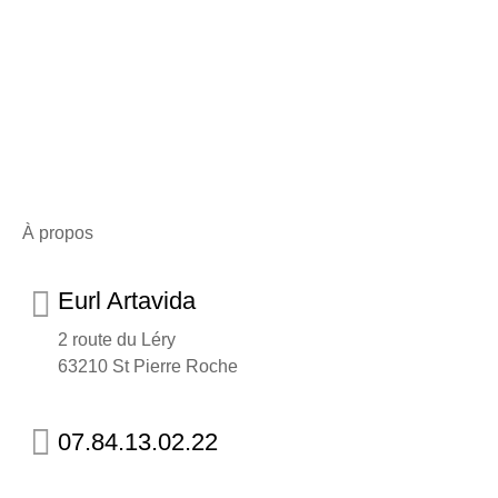
développement des moisissures 1/ Identifier la cause Dans un
premier temps,…
Read story
À propos
Eurl Artavida
2 route du Léry
63210 St Pierre Roche
07.84.13.02.22