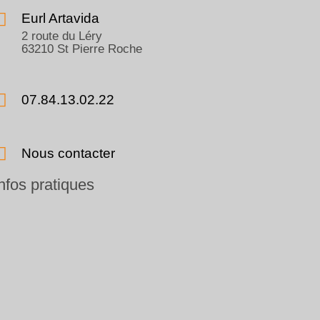
Eurl Artavida
2 route du Léry
63210 St Pierre Roche
07.84.13.02.22
Nous contacter
nfos pratiques