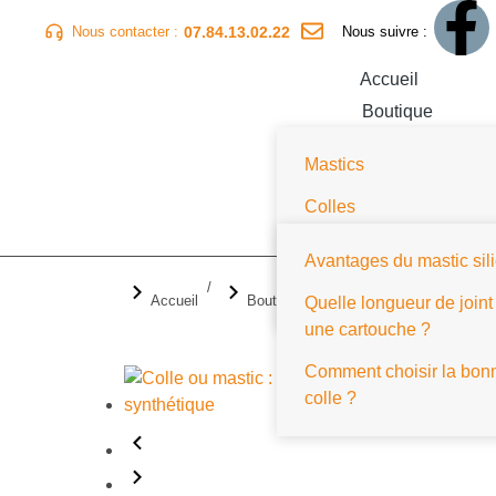
07.84.13.02.22
Nous contacter :
Nous suivre :
Accueil
Boutique
Catalogue Otto Chemie
Mastics
Nos Conseils
Colles
Questions / Réponses
Contact
Mousses PU
Avantages du mastic sil
Outils et accessoires
Vous êtes ici :
Accueil
Boutique
Outillage et Accessoir
Quelle longueur de joint
une cartouche ?
Comment choisir la bon
colle ?