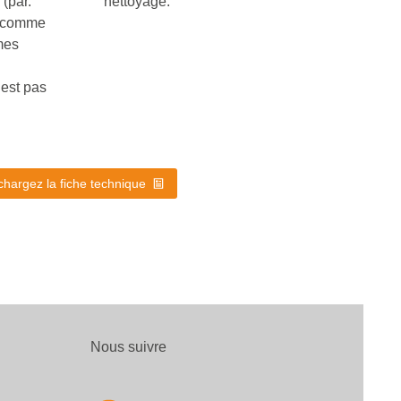
(par.
nettoyage.
e comme
mes
est pas
chargez la fiche technique
Nous suivre