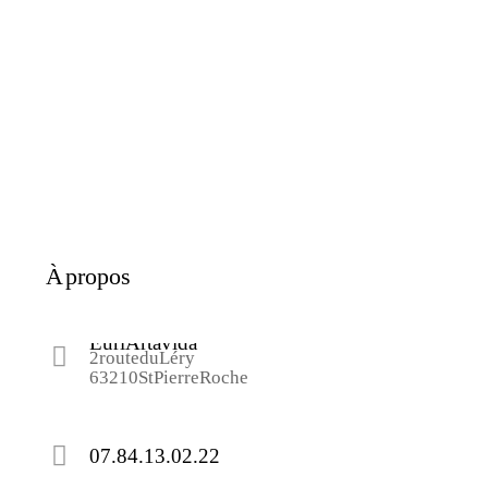
À propos
Eurl Artavida
2 route du Léry
63210 St Pierre Roche
07.84.13.02.22