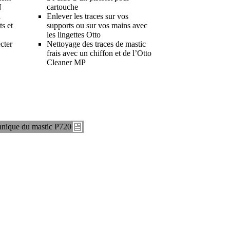
N
cartouche
n
Enlever les traces sur vos
ts et
supports ou sur vos mains avec
les lingettes Otto
cter
Nettoyage des traces de mastic
frais avec un chiffon et de l’
Otto
Cleaner MP
hnique du mastic P720