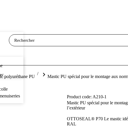
ne
vec
ic polyuréthane PU
Mastic PU spécial pour le montage aux norm
colle
Product code: A210-1
Mastic PU spécial pour le monta
l’extérieur
OTTOSEAL
®
P70 Le mastic idé
RAL