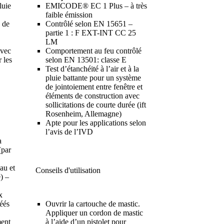
luie
EMICODE® EC 1 Plus – à très
faible émission
s de
Contrôlé selon EN 15651 –
partie 1 : F EXT-INT CC 25
LM
avec
Comportement au feu contrôlé
 les
selon EN 13501: classe E
Test d’étanchéité à l’air et à la
pluie battante pour un système
de jointoiement entre fenêtre et
éléments de construction avec
sollicitations de courte durée (ift
Rosenheim, Allemagne)
Apte pour les applications selon
l’avis de l’IVD
a
(par
au et
Conseils d'utilisation
e) –
x
réés
Ouvrir la cartouche de mastic.
Appliquer un cordon de mastic
ment
à l’aide d’
un pistolet pour