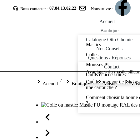
07.84.13.02.22
Nous contacter :
Nous suivre :
Accueil
Boutique
Catalogue Otto Chemie
Mastics
Nos Conseils
Colles
Questions / Réponses
Mousses PU
Contact
Avantages du mastic silico
Outils et accessoires
Vous êtes ici :
Quelle longueur de joint a
Accueil
Boutique
Mastic
Mast
une cartouche ?
Comment choisir la bonne 
?