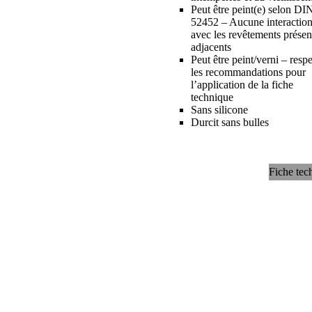
Peut être peint(e) selon DI
52452 – Aucune interactio
avec les revêtements présen
adjacents
Peut être peint/verni – respe
les recommandations pour
l’application de la fiche
technique
Sans silicone
Durcit sans bulles
Fiche tec