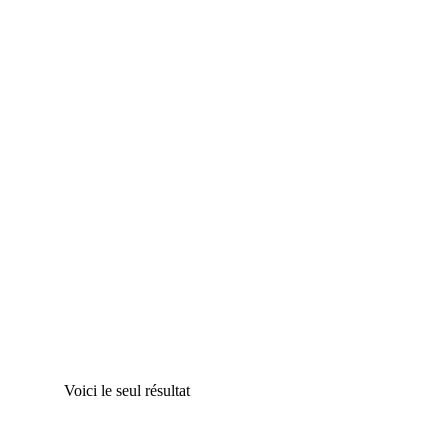
Mastic PU de montage
et joint de
raccordement P300 et P
305 en Poche alu 600
ml sur commande.
12,45
€
HT soit
14,94
€
TTC
Voici le seul résultat