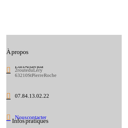
À propos
Eurl Artavida
2 route du Léry
63210 St Pierre Roche
07.84.13.02.22
Nous contacter
Infos pratiques