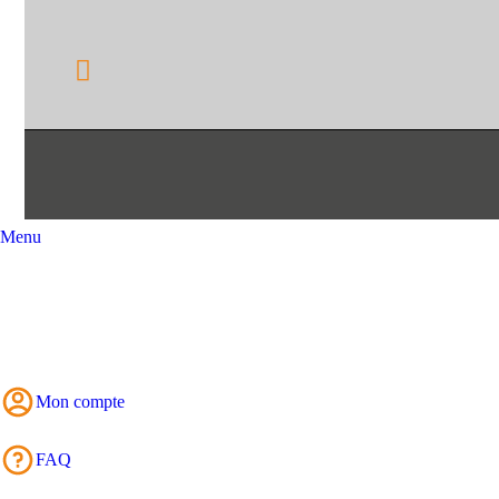
Menu
Mon compte
FAQ