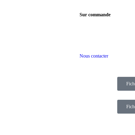
Sur commande
Nous contacter
Fich
Fich