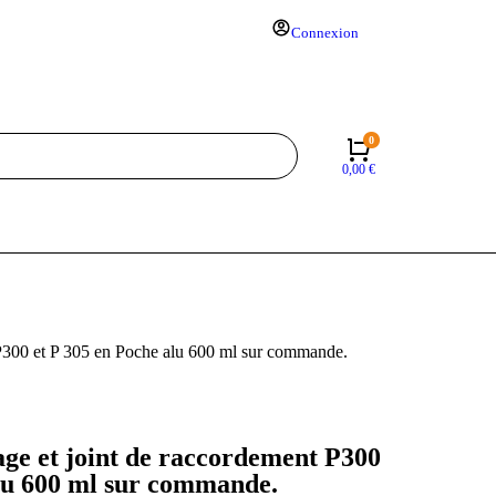
Connexion
0,00
€
P300 et P 305 en Poche alu 600 ml sur commande.
ge et joint de raccordement P300
alu 600 ml sur commande.