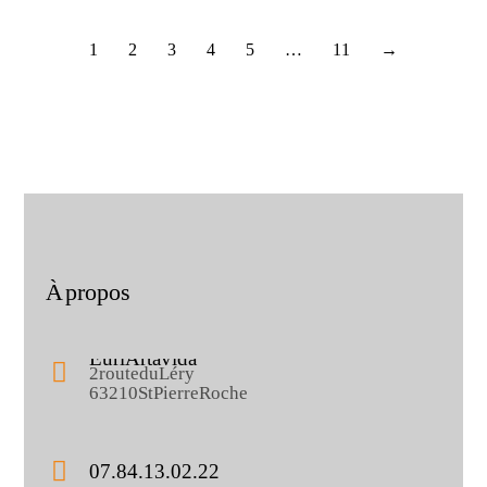
1
2
3
4
5
…
11
→
À propos
Eurl Artavida
2 route du Léry
63210 St Pierre Roche
07.84.13.02.22