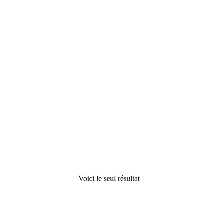
Choix des
options
Silicone sanitaire aux 80
couleurs S100
11,95
€
Voici le seul résultat