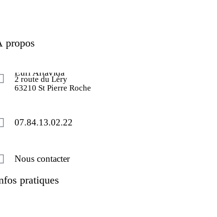
À propos
Eurl Artavida
2 route du Léry
63210 St Pierre Roche
07.84.13.02.22
Nous contacter
nfos pratiques