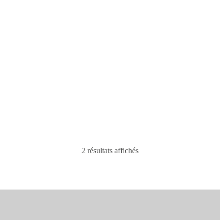
Silicone colle pour laboratoire
Silicone S94, colle et résiste
de cuisine et eau potable S27
au feu pour une protection
incendie B1 / M1.
16,43
€
10,64
€
2 résultats affichés