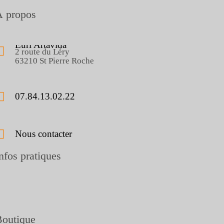
À propos
Eurl Artavida
2 route du Léry
63210 St Pierre Roche
07.84.13.02.22
Nous contacter
nfos pratiques
Boutique