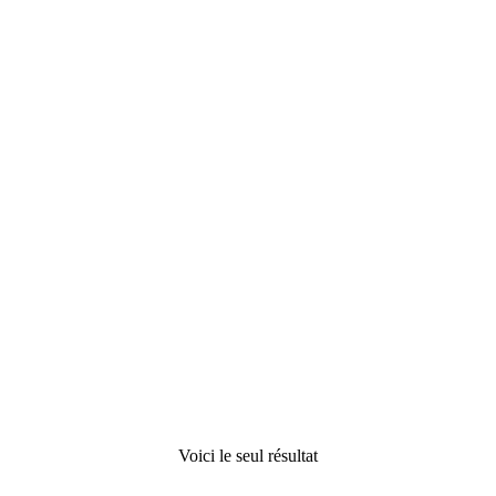
Cordons de fonds
de joints,
compribandes et
adhésifs
l'étanchéité parfaite
Otto
Voici le seul résultat