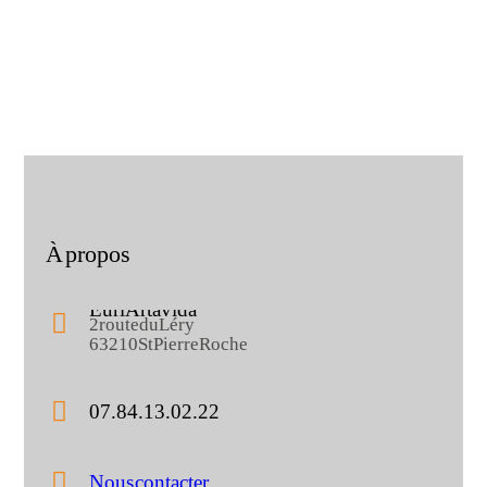
À propos
Eurl Artavida
2 route du Léry
63210 St Pierre Roche
07.84.13.02.22
Nous contacter