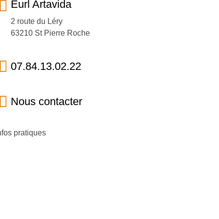
Eurl Artavida
2 route du Léry
63210 St Pierre Roche
07.84.13.02.22
Nous contacter
nfos pratiques