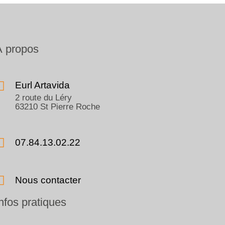
À propos
Eurl Artavida
2 route du Léry
63210 St Pierre Roche
07.84.13.02.22
Nous contacter
nfos pratiques