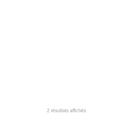
Mastic acrylique de couleur
Mastic hybride polymère
pour les joints de Parquet et
polyvalent pour les sols M390
de menuiserie A221
9,06
€
8,79
€
2 résultats affichés