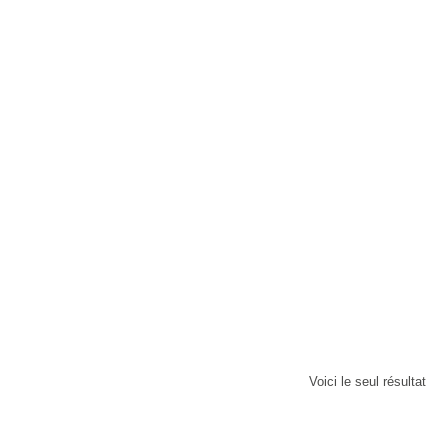
 sanitaire aux 80 couleurs S100
Voici le seul résultat