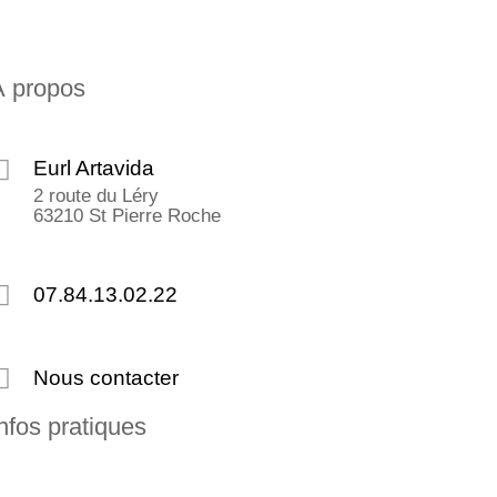
À propos
Eurl Artavida
2 route du Léry
63210 St Pierre Roche
07.84.13.02.22
Nous contacter
nfos pratiques