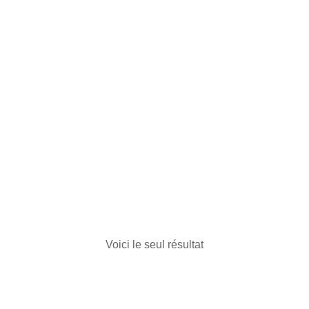
Silicone pour pierres
naturelles S70
13,35
€
Voici le seul résultat