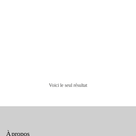
Silicone sanitaire aux 80
couleurs S100
11,95
€
Voici le seul résultat
À propos