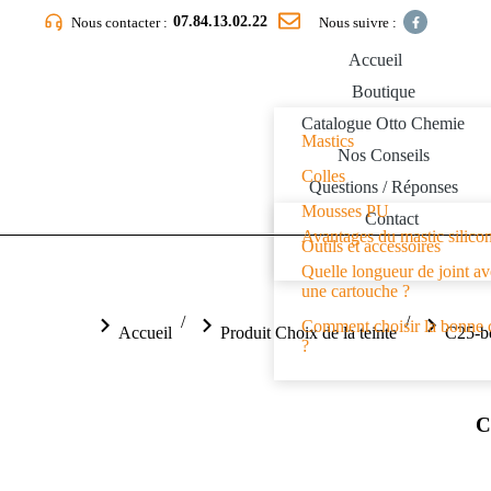
07.84.13.02.22
Nous contacter :
Nous suivre :
Accueil
Boutique
Catalogue Otto Chemie
Mastics
Nos Conseils
Colles
Questions / Réponses
Mousses PU
Contact
Avantages du mastic silico
Outils et accessoires
Quelle longueur de joint a
une cartouche ?
Vous êtes ici :
Comment choisir la bonne 
Accueil
Produit Choix de la teinte
C25-b
?
C