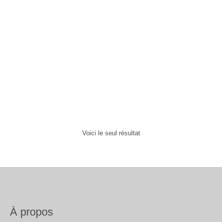
Silicone sanitaire aux 80
couleurs S100
11,95
€
Voici le seul résultat
À propos