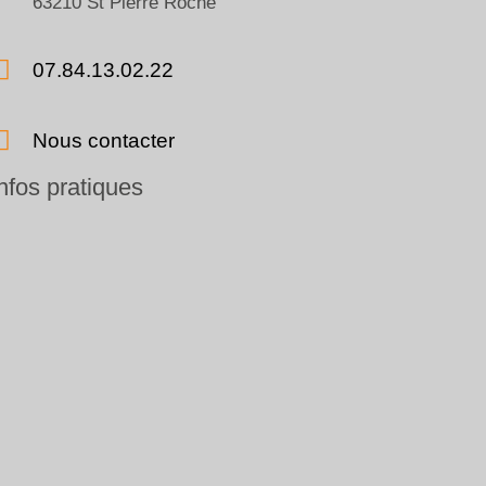
63210 St Pierre Roche
07.84.13.02.22
Nous contacter
nfos pratiques