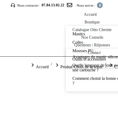
07.84.13.02.22
Nous contacter :
Nous suivre :
Accueil
Boutique
Catalogue Otto Chemie
Mastics
Nos Conseils
Colles
Questions / Réponses
Mousses PU
Contact
Avantages du mastic silico
Outils et accessoires
Vous êtes ici :
Quelle longueur de joint a
Accueil
Produit Choix de la teinte
C5
une cartouche ?
Comment choisir la bonne 
?