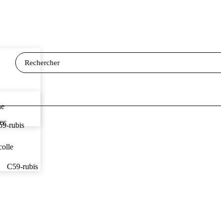
ne
vec
9-rubis
colle
C59-rubis