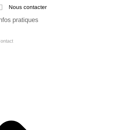
Nous contacter
nfos pratiques
ontact