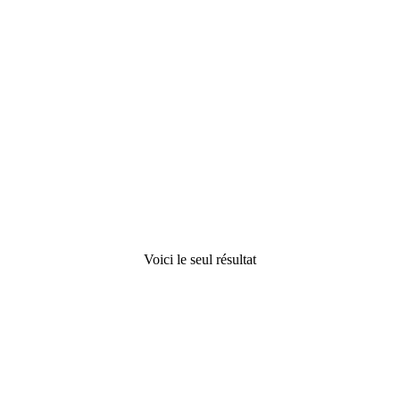
Silicone sanitaire aux 80
couleurs S100
11,95
€
Voici le seul résultat