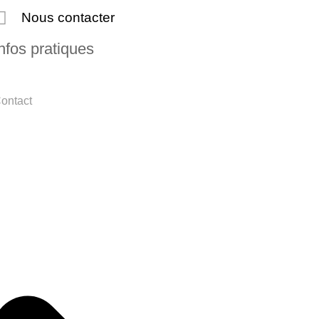
Nous contacter
nfos pratiques
ontact