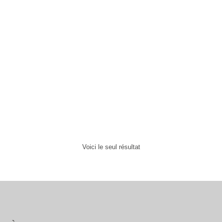
Silicone sanitaire aux 80
couleurs S100
11,95
€
Voici le seul résultat