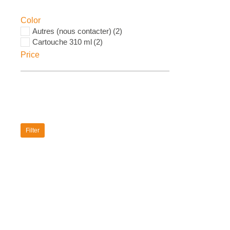
Color
Autres (nous contacter)
(2)
Cartouche 310 ml
(2)
Price
Filter
Silicone
9,46
€