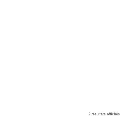
 neutre pour le bâtiment S110
Silicone pour les fenêtres S120 e
raccordements de maçonnerie
9,76
€
2 résultats affichés