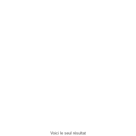
Choix des options
La colle PU
premium à haute
résistance P85 au
durcissement très
rapide et ferme.
9,26
€
Voici le seul résultat